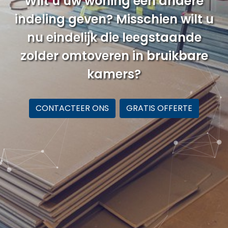
Wilt u uw woning een andere
indeling geven? Misschien wilt u
nu eindelijk die leegstaande
zolder omtoveren in bruikbare
kamers?
CONTACTEER ONS
GRATIS OFFERTE